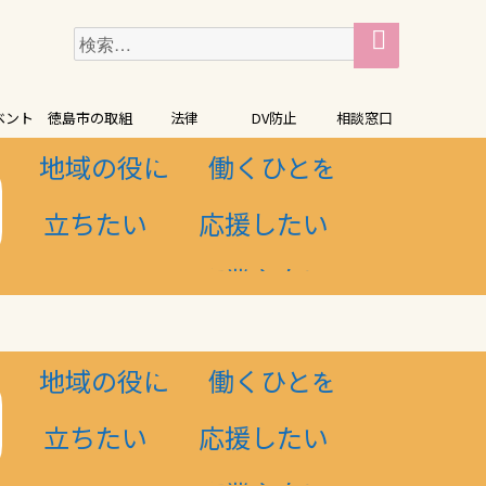
検
検
索
索:
ベント
徳島市の取組
法律
DV防止
相談窓口