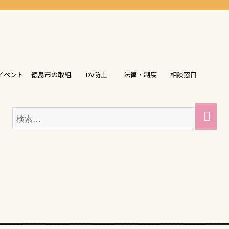
イベント
徳島市の取組
DV防止
法律・制度
相談窓口
検
検
索
索: