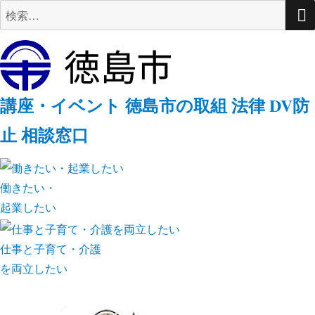
検
索:
講座・イベント
徳島市の取組
法律
DV防
止
相談窓口
働きたい・
起業したい
仕事と子育て・介護
を両立したい