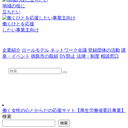
地域の役に
立ちたい
働くひとを応援
したい事業主向け
企業紹介
ロールモデル
ネットワーク会議
登録団体の活動
講
座・イベント
徳島市の取組
DV防止
法律・制度
相談窓口
検
検
索:
索
働く女性の心とからだの応援サイト【厚生労働省委託事業】
検索
検索