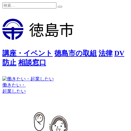
検
検
索:
索
講座・イベント
徳島市の取組
法律
DV
防止
相談窓口
働きたい・
起業したい