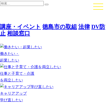
検
検
索:
索
講座・イベント
徳島市の取組
法律
DV防
止
相談窓口
働きたい・
起業したい
仕事と子育て・介護
を両立したい
キャリアアップ
学び直したい