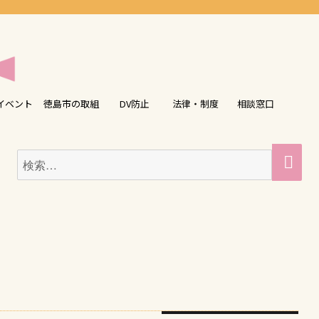
イベント
徳島市の取組
DV防止
法律・制度
相談窓口
検
検
索
索: