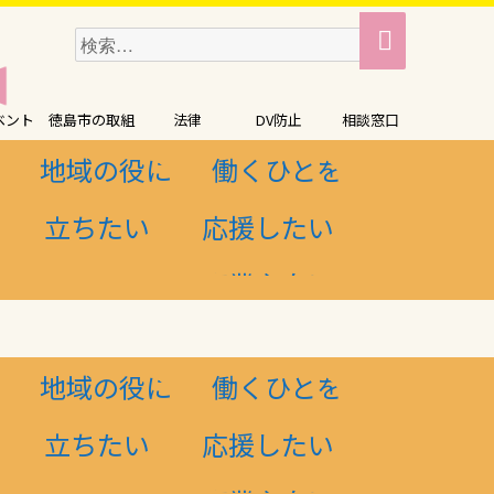
検
検
索
索:
ベント
徳島市の取組
法律
DV防止
相談窓口