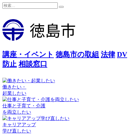
検
検
索:
索
講座・イベント
徳島市の取組
法律
DV
防止
相談窓口
働きたい・
起業したい
仕事と子育て・介護
を両立したい
キャリアアップ
学び直したい