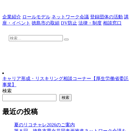
企業紹介
ロールモデル
ネットワーク会議
登録団体の活動
講
座・イベント
徳島市の取組
DV防止
法律・制度
相談窓口
検
検
索:
索
キャリア形成・リスキリング相談コーナー【厚生労働省委託
事業】
検索
検索
最近の投稿
夏のリコチャレ2026のご案内
第８回 徳島市男女共同参画推進ネットワーク会議を