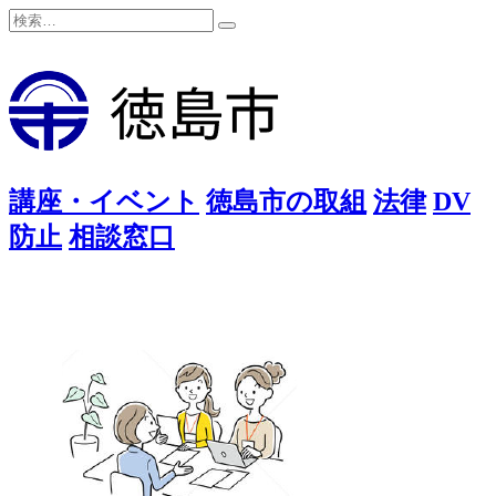
検
検
索:
索
講座・イベント
徳島市の取組
法律
DV
防止
相談窓口