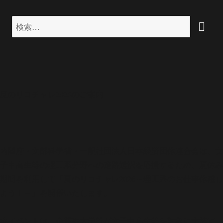
検
検
索
索:
夏のリコチャレ2026のご案内
内閣府・文部科学省・一般社団法人日本経済団体連合会は、女
子中高生等の理工系分野への進路選択を応援するため、夏休み
期間を利用して「夏のリコチャレ2026～理工系のお仕事体感し
よう！～」を開催いたします。
本イベントは、企業や大学等が女子中高生等を対象に実施す