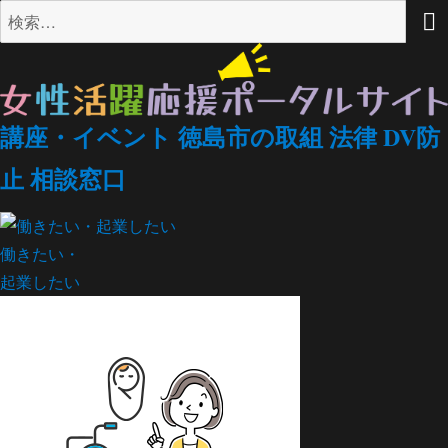
検
索:
講座・イベント
徳島市の取組
法律
DV防
止
相談窓口
働きたい・
起業したい