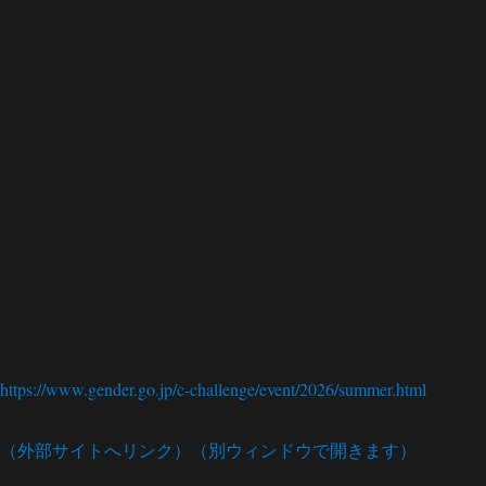
内容：理工系の職場・工場等の見学、仕事体験、実験、工作教
室、女性研究者・技術者との交流会等
対象：女子中高生等（一般公開）
主催：内閣府、文部科学省、一般社団法人日本経済団体連合会
詳細は特設ページを御覧ください。
https://www.gender.go.jp/c-challenge/event/2026/summer.html
（外部サイトへリンク）（別ウィンドウで開きます）