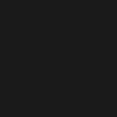
る、理工系のイベント情報を、内閣府「理工チャレンジ（リコ
チャレ）」サイトを通じて、積極的に社会へ発信する取組で
す。昨年度は、全国で235件のイベントが開催され、8,300名以
上の方々に参加いただいています。
今年度も全国各地およびオンラインで、職場見学・仕事体験・
女性研究者等との交流会等、様々なイベントが開催される予定
です。
「夏のリコチャレ2026～理工系のお仕事体感しよう！～」概要
日時：2026年6月～9月
場所：全国の企業・大学等の事業所、研究所等およびオンライ
ン