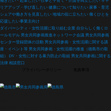
働きたい・起業したい
仕事と子育て・介護を両立したい
キャ
リアアップ・学び直したい
健康について知りたい
家事・育児
シェアや働き方を見直したい
地域の役に立ちたい
働くひとを
応援したい事業主向け
ダイバーシティ・女性活躍に取り組む企業
自分らしく働くロ
ールモデル
男女共同参画推進ネットワーク会議
男女共同参画
センター登録団体の活動
男女共同参画・女性活躍に関する講
座・イベント等
男女共同参画・女性活躍の推進（徳島市の取
組）
DV・女性に対する暴力防止の取組
男女共同参画に関する
法律
相談窓口
プライバシーポリシー
｜
免責事項
〒770-0834 徳島市元町1丁目24番地 アミコビル4階
電話：088-624-2611 FAX：088-624-2612
開館時間：午前10時から午後6時まで【日曜日・火曜日・祝